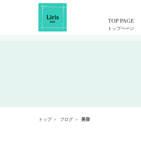
コ
ン
テ
ン
トップページ
ツ
へ
ス
キ
ッ
プ
トップ
ブログ
美容