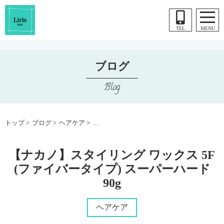
コ
ン
テ
TEL
MENU
ン
ツ
ブログ
へ
ス
Blog
キ
ッ
プ
トップ
ブログ
ヘアケア
【ナカノ】スタイリング ワックス 5F (ファイ
【ナカノ】スタイリング ワックス 5F
(ファイバータイプ) スーパーハード
90g
ヘアケア