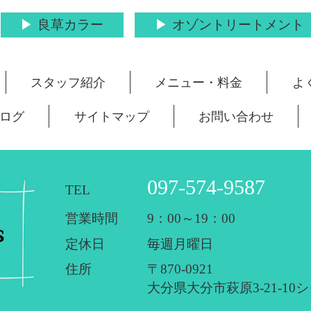
良草カラー
オゾントリートメント
スタッフ紹介
メニュー・料金
よ
ログ
サイトマップ
お問い合わせ
097-574-9587
TEL
営業時間
9：00～19：00
定休日
毎週月曜日
住所
〒870-0921
大分県大分市萩原3-21-10
シ