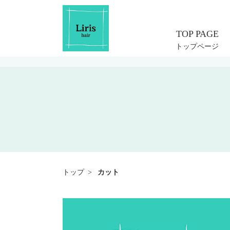
コ
ン
テ
ン
トップページ
ツ
へ
ス
キ
ッ
プ
トップ
カット